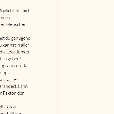
öglichkeit, mich 
Moment 
tigen Menschen 
ast du genügend 
kannst in aller 
ie Locations zu 
t zu geben! 
ografieren, da 
ringt.
, falls es 
erändert, kann 
 Faktor, der 
itsfotos 
s stellt am 