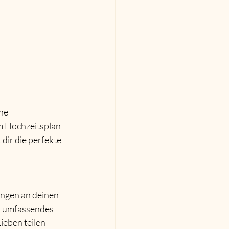
ne 
em Hochzeitsplan 
dir die perfekte 
ungen an deinen 
n umfassendes 
eben teilen 