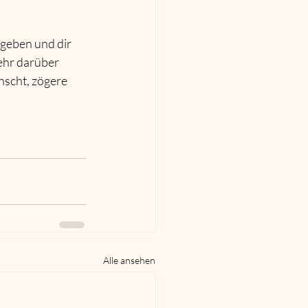
 geben und dir 
ehr darüber 
nscht, zögere 
Alle ansehen