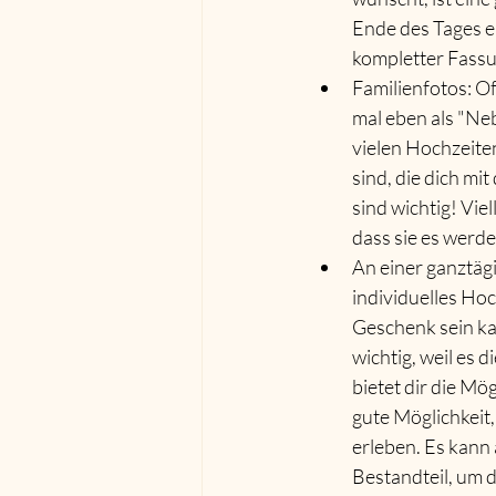
Ende des Tages e
kompletter Fassu
Familienfotos: O
mal eben als "Neb
vielen Hochzeiten 
sind, die dich mi
sind wichtig! Viel
dass sie es werde
An einer ganztäg
individuelles Hoc
Geschenk sein kan
wichtig, weil es 
bietet dir die Mö
gute Möglichkeit,
erleben. Es kann 
Bestandteil, um 