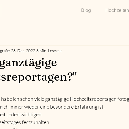
Blog
Hochzeiten
grafie
23. Dez. 2022
3 Min. Lesezeit
ganztägige
sreportagen?"
nen bewertet.
 habe ich schon viele ganztägige Hochzeitsreportagen fotog
r mich immer wieder eine besondere Erfahrung ist.
it, jeden wichtigen 
itstages festzuhalten 