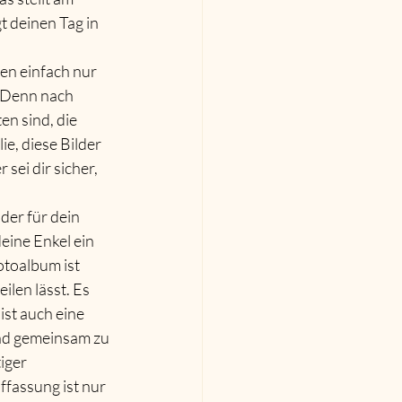
 deinen Tag in 
en einfach nur 
! Denn nach 
en sind, die 
e, diese Bilder 
sei dir sicher, 
er für dein 
eine Enkel ein 
otoalbum ist 
len lässt. Es 
ist auch eine 
und gemeinsam zu 
iger 
fassung ist nur 