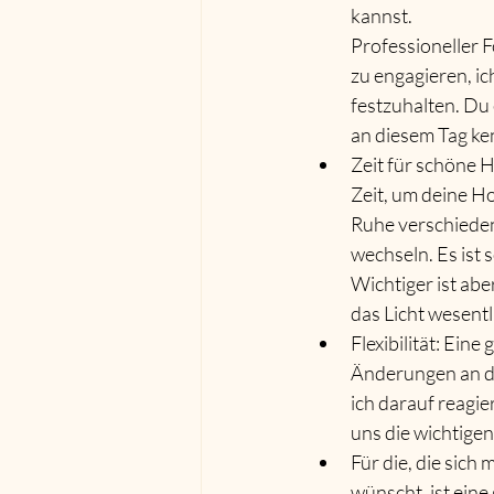
kannst.
Professioneller F
zu engagieren, ic
festzuhalten. Du 
an diesem Tag ken
Zeit für schöne 
Zeit, um deine Ho
Ruhe verschieden
wechseln. Es ist 
Wichtiger ist abe
das Licht wesentl
Flexibilität: Eine
Änderungen an de
ich darauf reagie
uns die wichtige
Für die, die sich
wünscht, ist eine