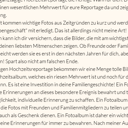
inen wesentlichen Mehrwert für eure Reportage da und zeigt
ng.
ft kommen wichtige Fotos aus Zeitgründen zu kurz und werd
engeschäft" mit erledigt. Das ist allerdings nicht meine Art
kann ich dir versichern, dass die Bilder, die mit am wichtigst
t deinen liebsten Mitmenschen zeigen. Ob Freunde oder Famili
leicht werden sie es erst in den nächsten Jahren für dich, aber 
n! Spart also nicht am falschen Ende.
igen Hochzeitsreportage bekommen wir eine Menge tolle Bild
hzeitsalbum, welches ein riesen Mehrwert ist und noch für d
n. Es ist eine Investition in deine Familiengeschichte! Ein F
die Erinnerungen an dieses besondere Ereignis bewahrt und tei
glichkeit, individuelle Erinnerung zu schaffen. Ein Fotoalbum 
 die Fotos mit Freunden und Familienmitgliedern zu teilen 
auch als Geschenk dienen. Ein Fotoalbum ist daher ein wicht
deine Erinnerungen für immer zu bewahren. Nach meiner Auf