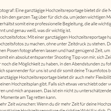
otograf: Eine ganztägige Hochzeitsreportage bietet dir die M
h bin den ganzen Tag über für dich da, um jeden wichtigen 
erhältst somit eine professionelle Begleitung, die alle wich
nt und genau weiß, was dir wichtig ist.
Hochzeitsfotos: Mit einer ganztägigen Hochzeitsreportage h
chzeitsfotos zu machen, ohne unter Zeitdruck zu stehen. Du 
en Posen fotografieren lassen und hast genügend Zeit, um d
somit ein absolut entspannter Shooting Tipp von mir, sich Zei
r noch die Möglichkeit zu haben, in den Abendstunden zu fot
ich spannender für uns ist und dir somit deine Traumfotos b
 ganztägige Hochzeitsreportage bietet dir auch mehr Flexibilität
inen Hochzeitsplan gibt. Falls sich etwas verschiebt oder v
ren und mich anpassen. Das ist ein nicht zu unterschätzender
n Momente am Tag retten kann.
 mehr Zeit wünschen: Wenn du dir mehr Zeit für deine Hochze
 ganztägige Hochzeitsreportage die richtige Wahl für dich. Da