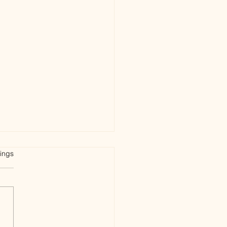
et.
ings